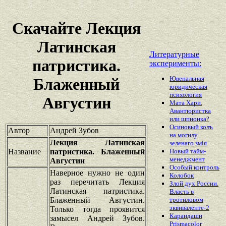
Скачайте Лекция
Латинская
Литературные
патристика.
эксперименты:
Ювенальная
Блаженный
юридическая
психология
Августин
Мата Хари.
Авантюристка
или шпионка?
Осиновый колъ
Автор
Андрей Зубов
на могилу
Лекция Латинская
зеленаго змiя
Название
патристика. Блаженный
Новый тайм-
менеджмент
Августин
Особый контроль
Наверное нужно не один
Колобок
раз перечитать Лекция
Злой дух России.
Латинская патристика.
Власть в
Блаженный Августин.
тротиловом
эквиваленте-2
Только тогда проявится
Карандаши
замысел Андрей Зубов.
Prismacolor