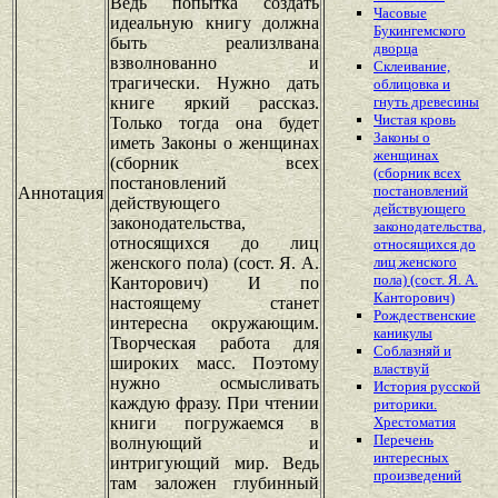
Ведь попытка создать
Часовые
идеальную книгу должна
Букингемского
быть реализлвана
дворца
взволнованно и
Склеивание,
трагически. Нужно дать
облицовка и
книге яркий рассказ.
гнуть древесины
Чистая кровь
Только тогда она будет
Законы о
иметь Законы о женщинах
женщинах
(сборник всех
(сборник всех
постановлений
постановлений
Аннотация
действующего
действующего
законодательства,
законодательства,
относящихся до лиц
относящихся до
женского пола) (сост. Я. А.
лиц женского
пола) (сост. Я. А.
Канторович) И по
Канторович)
настоящему станет
Рождественские
интересна окружающим.
каникулы
Творческая работа для
Соблазняй и
широких масс. Поэтому
властвуй
нужно осмысливать
История русской
каждую фразу. При чтении
риторики.
книги погружаемся в
Хрестоматия
Перечень
волнующий и
интересных
интригующий мир. Ведь
произведений
там заложен глубинный