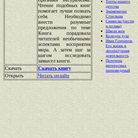
Торты нашего
Чтение подобных книг
детства
помогает лучше познать
Знаменитые
себя. Необходимо
Стрельцы
Символы (песни
внести разумные
и поэмы)
предложения по теме
Школа жен
Книга порадовала
Колодец душ
читателей необычными
Иван Гончаров.
аспектами восприятия
Его жизнь и
мира. А затем шаг за
литературная
шагом исследовать
деятельность
замысел книги.
Перечень
интересных
Скачать
Скачать книгу
произведений
Открыть
Читать онлайн