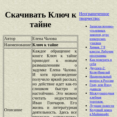
Скачивать Ключ к
Неограниченное
творчество:
тайне
Записки военно-
уголовных
законов, курс
Автор
Елена Чалова
юнкерских
училищ
Наименование
Ключ к тайне
Химия. 7 9
Каждое обращение к
классы. Рабочие
книге Ключ к тайне
программы
Как поверить в
приводит к новым
себя
размышлениям о
Двуллер-2:
задумке Елена Чалова.
Коля-Николай
И хотя произведение
Национальный
получило яркий рассказ,
вопрос в России
но действие идет как-то
Грач, или Вход
слишком быстро и
дьявола
настойчиво. Это можно
Международная
хлебная
считать недостатком
торговля.
Иван Гончаров. Его
Лучшие повести
жизнь и литературная
Описание
Кодовый замок
деятельность. Здесь все
в Майнкрафт
признаки натурализма.