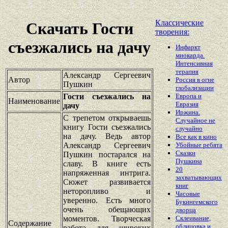
Классические
Скачать Гости
творения:
съезжались на дачу
Инфаркт
миокарда.
Интенсивная
терапия
Александр Сергеевич
Автор
Россия в огне
Пушкин
глобализации
Гости съезжались на
Европа и
Наименование
Евразия
дачу
Иржина.
С трепетом открываешь
Случайное не
книгу Гости съезжались
случайно
на дачу. Ведь автор
Все как в кино
Александр Сергеевич
Убойные ребята
Сказки
Пушкин постарался на
Пушкина
славу. В книге есть
20
напряженная интрига.
захватывающих
Сюжет развивается
книг
неторопливо и
Часовые
уверенно. Есть много
Букингемского
очень обещающих
дворца
моментов. Творческая
Склеивание,
Содержание
облицовка и
работа для широких