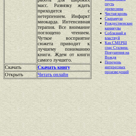
гнуть
масс. Развязку ждать
древесины
приходится с
Чистая кровь
нетерпением. Инфаркт
Скарамуш
миокарда. Интенсивная
Рождественские
терапия. Все внимание
каникулы
поглощено чтением.
Соблазняй и
Чуткое восприятие
властвуй
Как СМЕРШ
сюжета приводит к
спас Сталина.
лучшему пониманию
Покушения на
книги. Ждем от книги
Вождя
самого лучшего.
Перечень
Скачать
Скачать книгу
интересных
произведений
Открыть
Читать онлайн