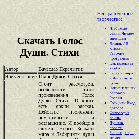
Неограниченное
творчество:
Любимые
стихи. Читаем
Скачать Голос
малышам
Химия. 7 9
классы.
Души. Стихи
Рабочие
программы
Как поверить
в себя
Автор
Вячеслав Перелыгин
Зеркало мира
Наименование
Голос Души. Стихи
и Лабиринты
души
Стоит рассмотреть
Национальный
особенности этого
вопрос в
произведения Голос
России
Души. Стихи. В книге
Грач, или Вход
есть яркий рассказ.
дьявола
Действие происходит
Философия
романтически и
войны
возвышенно. И вообще в
Лучшие
повести
сюжете много Зеркало
Рецепт джаред
мира и Лабиринты души
котлет