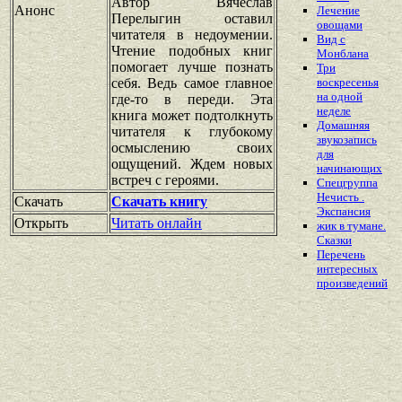
Автор Вячеслав
Анонс
Лечение
Перелыгин оставил
овощами
читателя в недоумении.
Вид с
Чтение подобных книг
Монблана
помогает лучше познать
Три
себя. Ведь самое главное
воскресенья
на одной
где-то в переди. Эта
неделе
книга может подтолкнуть
Домашняя
читателя к глубокому
звукозапись
осмыслению своих
для
ощущений. Ждем новых
начинающих
встреч с героями.
Спецгруппа
Нечисть .
Скачать
Скачать книгу
Экспансия
Открыть
Читать онлайн
жик в тумане.
Сказки
Перечень
интересных
произведений