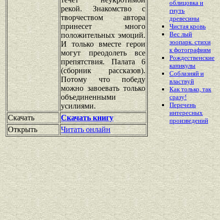
облицовка и
рекой. Знакомство с
гнуть
творчеством автора
древесины
принесет много
Чистая кровь
Вес лый
положительных эмоций.
зоопарк. стихи
И только вместе герои
к фотографиям
могут преодолеть все
Рождественские
препятствия. Палата 6
каникулы
(сборник рассказов).
Соблазняй и
Потому что победу
властвуй
можно завоевать только
Как только, так
объединенными
сразу!
Перечень
усилиями.
интересных
Скачать
Скачать книгу
произведений
Открыть
Читать онлайн