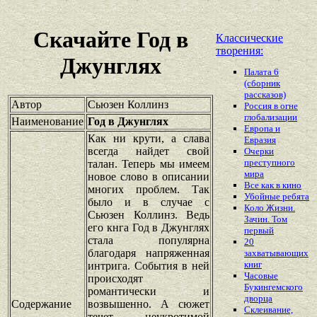
Скачайте Год в
Классические
творения:
Джунглях
Палата 6
(сборник
рассказов)
Автор
Сьюзен Коллинз
Россия в огне
глобализации
Наименование
Год в Джунглях
Европа и
Как ни крути, а слава
Евразия
всегда найдет свой
Очерки
преступного
талан. Теперь мы имеем
мира
новое слово в описании
Все как в кино
многих проблем. Так
Убойные ребята
было и в случае с
Коло Жизни.
Сьюзен Коллинз. Ведь
Зачин. Том
его кнга Год в Джунглях
первый
стала популярна
20
благодаря напряженная
захватывающих
книг
интрига. События в ней
Часовые
происходят
Букингемского
романтически и
дворца
Содержание
возвышенно. А сюжет
Склеивание,
течет неукротимой