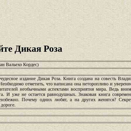
йте Дикая Роза
н Вальехо Кордес)
чудесное издание Дикая Роза. Книга создана на совесть Влад
Необходимо отметить, что написана она неторопливо и уверенн
 читателей необычными аспектами восприятия мира. Ведь вним
га. И уже не остается равнодушных. Знаковая книга современ
еизбежно. Почему одних любят, а на других женятся? Секр
 дороге.