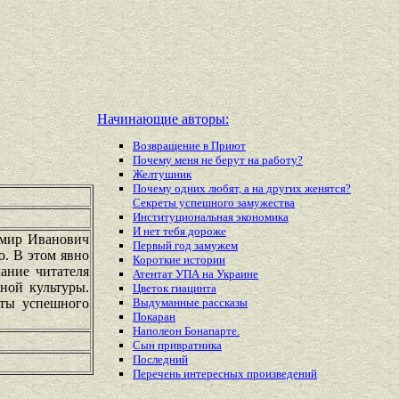
Начинающие авторы:
Возвращение в Приют
Почему меня не берут на работу?
Желтушник
Почему одних любят, а на других женятся?
Секреты успешного замужества
Институциональная экономика
И нет тебя дороже
имир Иванович
Первый год замужем
о. В этом явно
Короткие истории
ание читателя
Атентат УПА на Украине
ной культуры.
Цветок гиацинта
еты успешного
Выдуманные рассказы
Покаран
Наполеон Бонапарте.
Сын привратника
Последний
Перечень
интересных
произведений