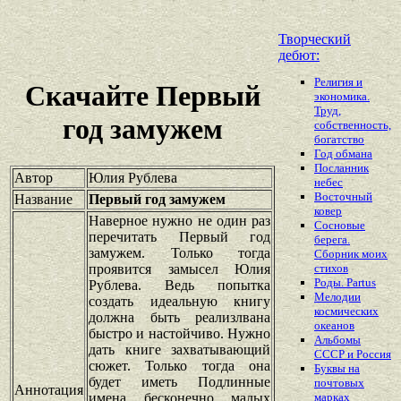
Творческий
дебют:
Религия и
Скачайте Первый
экономика.
Труд,
год замужем
собственность,
богатство
Год обмана
Посланник
Автор
Юлия Рублева
небес
Восточный
Название
Первый год замужем
ковер
Наверное нужно не один раз
Сосновые
перечитать Первый год
берега.
замужем. Только тогда
Сборник моих
проявится замысел Юлия
стихов
Роды. Partus
Рублева. Ведь попытка
Мелодии
создать идеальную книгу
космических
должна быть реализлвана
океанов
быстро и настойчиво. Нужно
Альбомы
дать книге захватывающий
СССР и Россия
сюжет. Только тогда она
Буквы на
будет иметь Подлинные
почтовых
Аннотация
имена бесконечно малых
марках