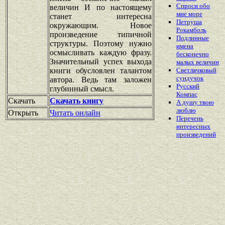
Спроси обо
величин И по настоящему
мне море
станет интересна
Петруша
окружающим. Новое
Рокамболь
произведение типичной
Подлинные
структуры. Поэтому нужно
имена
осмысливать каждую фразу.
бесконечно
Значительный успех выхода
малых величин
книги обусловлен талантом
Светлячковый
сундучок
автора. Ведь там заложен
Русский
глубинный смысл.
Компас
Скачать
Скачать книгу
А душу твою
люблю
Открыть
Читать онлайн
Перечень
интересных
произведений