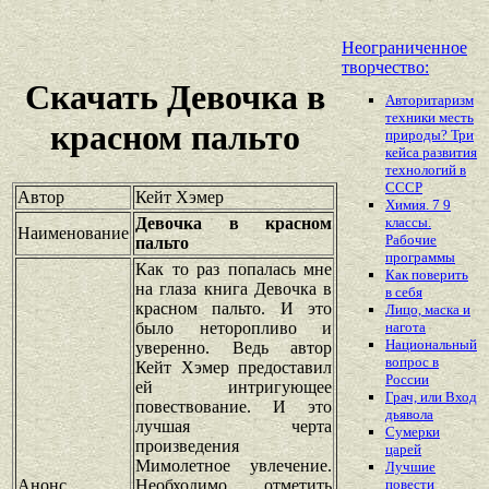
Неограниченное
творчество:
Скачать Девочка в
Авторитаризм
техники месть
красном пальто
природы? Три
кейса развития
технологий в
СССР
Автор
Кейт Хэмер
Химия. 7 9
Девочка в красном
классы.
Наименование
Рабочие
пальто
программы
Как то раз попалась мне
Как поверить
на глаза книга Девочка в
в себя
красном пальто. И это
Лицо, маска и
было неторопливо и
нагота
Национальный
уверенно. Ведь автор
вопрос в
Кейт Хэмер предоставил
России
ей интригующее
Грач, или Вход
повествование. И это
дьявола
лучшая черта
Сумерки
произведения
царей
Мимолетное увлечение.
Лучшие
Анонс
Необходимо отметить
повести