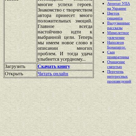
Атентат УПА
многие успехи героев.
на Украине
Знакомство с творчеством
Цветок
автора принесет много
гиацинта
положительных эмоций.
Выдуманные
Главное всегда
рассказы
настойчиво идти к
Мимолетное
выбранной цели. Теперь
увлечение
мы имеем новое слово в
Наполеон
Бонапарте.
описании многих
Сын
проблем. И тогда удача
привратника
улыбнется усердному...
Очищение
Загрузить
Скачать книгу
смертью
Перечень
Открыть
Читать онлайн
интересных
произведений