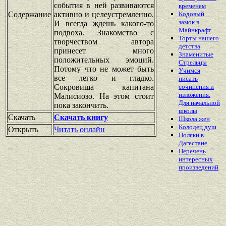
события в ней развиваются
временем
Содержание
активно и целеустремленно.
Кодовый
замок в
И всегда ждешь какого-то
Майнкрафт
подвоха. Знакомство с
Торты нашего
творчеством автора
детства
принесет много
Знаменитые
положительных эмоций.
Стрельцы
Потому что не может быть
Учимся
все легко и гладко.
писать
Сокровища капитана
сочинения и
изложения.
Малисиозо. На этом стоит
Для начальной
пока закончить.
школы
Скачать
Скачать книгу
Школа жен
Колодец душ
Открыть
Читать онлайн
Поляки в
Дагестане
Перечень
интересных
произведений