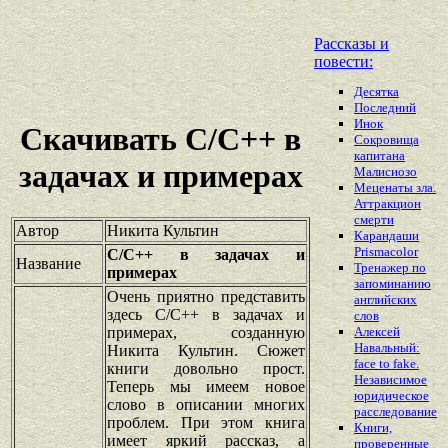
Рассказы и
повести:
Десятка
Последний
Инок
Скачивать C/C++ в
Сокровища
капитана
задачах и примерах
Малисиозо
Меценаты зла.
Аттракцион
смерти
Автор
Никита Культин
Карандаши
Prismacolor
C/C++ в задачах и
Название
Тренажер по
примерах
запоминанию
Очень приятно представить
английских
здесь C/C++ в задачах и
слов
примерах, созданную
Алексей
Навальный:
Никита Культин. Сюжет
face to fake.
книги довольно прост.
Независимое
Теперь мы имеем новое
юридическое
слово в описании многих
расследование
проблем. При этом книга
Книги,
имеет яркий рассказ, а
проверенные