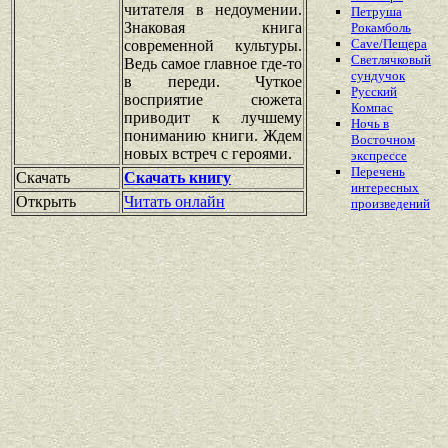
читателя в недоумении.
Петруша
Знаковая книга
Рокамболь
Cave/Пещера
современной культуры.
Светлячковый
Ведь самое главное где-то
сундучок
в переди. Чуткое
Русский
восприятие сюжета
Компас
приводит к лучшему
Ночь в
пониманию книги. Ждем
Восточном
новых встреч с героями.
экспрессе
Перечень
Скачать
Скачать книгу
интересных
Открыть
Читать онлайн
произведений