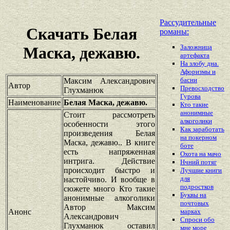
Рассудительные
Скачать Белая
романы:
Заложница
Маска, дежавю.
артефакта
На злобу дна.
Афоризмы и
басни
Максим Александрович
Автор
Превосходство
Глухманюк
Гурова
Наименование
Белая Маска, дежавю.
Кто такие
анонимные
Стоит рассмотреть
алкоголики
особенности этого
Как заработать
произведения Белая
на покерном
Маска, дежавю.. В книге
боте
есть напряженная
Охота на мачо
интрига. Действие
Нчний потяг
происходит быстро и
Лучшие книги
для
настойчиво. И вообще в
подростков
сюжете много Кто такие
Буквы на
анонимные алкоголики
почтовых
Автор Максим
Анонс
марках
Александрович
Спроси обо
Глухманюк оставил
мне море