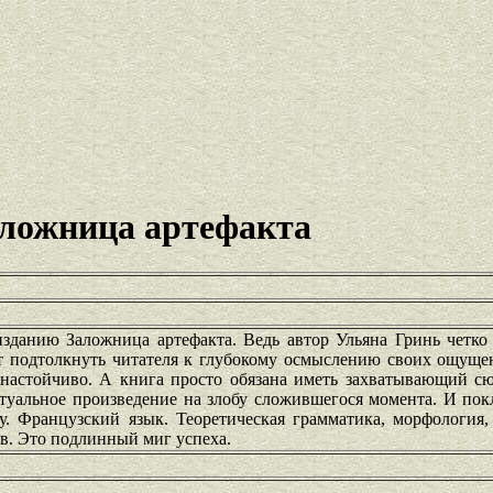
ложница артефакта
изданию Заложница артефакта. Ведь автор Ульяна Гринь четко
т подтолкнуть читателя к глубокому осмыслению своих ощуще
 настойчиво. А книга просто обязана иметь захватывающий сю
ктуальное произведение на злобу сложившегося момента. И по
у. Французский язык. Теоретическая грамматика, морфология,
зов. Это подлинный миг успеха.