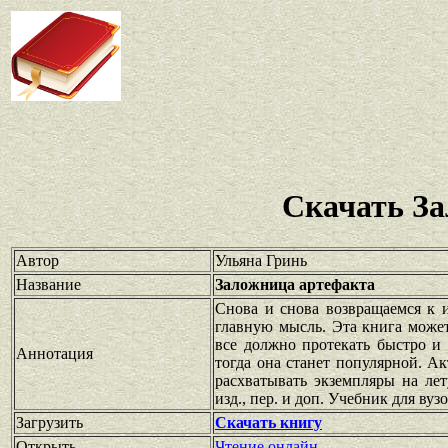
Скачать За
Автор
Ульяна Гринь
Название
Заложница артефакта
Снова и снова возвращаемся к 
главную мысль. Эта книга може
все должно протекать быстро и
Аннотация
тогда она станет популярной. А
расхватывать экземпляры на лет
изд., пер. и доп. Учебник для ву
Загрузить
Скачать книгу
Открыть
Чтение онлайн