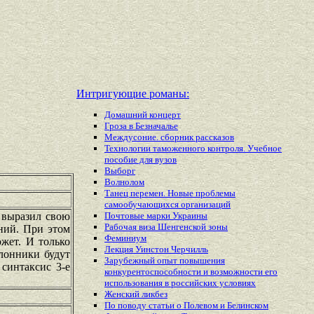
Интригующие романы:
Домашний концерт
Гроза в Безначалье
Междусоние. сборник рассказов
Технологии таможенного контроля. Учебное
пособие для вузов
Выборг
Волнолом
Танец перемен. Новые проблемы
самообучающихся организаций
 выразил свою
Почтовые марки Украины
Рабочая виза Шенгенской зоны
ний. При этом
Феминиум
жет. И только
Лекция Уинстон Черчилль
клонники будут
Зарубежный опыт повышения
 синтаксис 3-е
конкурентоспособности и возможности его
использования в российских условиях
Женский ликбез
По поводу статьи о Полевом и Белинском