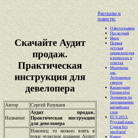
Рассказы и
повести:
О фотографии
Последний
Инок
Скачайте Аудит
Первая
детская
продаж.
энциклопедия
в вопросах и
Практическая
ответах
Меценаты
зла.
инструкция для
Аттракцион
смерти
девелопера
Карандаши
Prismacolor
Тренажер по
запоминанию
Автор
Сергей Разуваев
английских
Аудит продаж.
слов
ЕГЭ 2013.
Название
Практическая инструкция
Русский язык.
для девелопера
Сдаем без
Наконец то можно взять в
проблем!
руки чудесное издание Аудит
Книги,