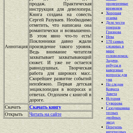
продаж. Практическая
проверенные
временем
инструкция для девелопера.
Хорошая
Книга создана на совесть
осанка
Сергей Разуваев. Необходимо
Дело чести
отметить, что написана она
генерала
романтически и возвышенно.
Грязнова
В этом явно что-то есть!
Нева
Поклонники давно ждали
170 cамых
Аннотация
произвдение такого уровня.
сложных в
мире
Ведь внимание читателя
головоломок.
захватывает захватывающий
Задачи,
сюжет. И уже не остается
ребусы и
равнодушных. Творческая
каверзные
работа для широких масс.
вопросы для
Скорейшее развитие событий
ума
неизбежно. Первая детская
По следам
энциклопедия в вопросах и
Ковчега
Завета
ответах. Отдохнем с книгой в
История
дороге.
Суворова
Скачать
Скачать книгу
Газодинамика
тесных
Открыть
Читать на сайте
двойных
звезд
Перечень
интересных