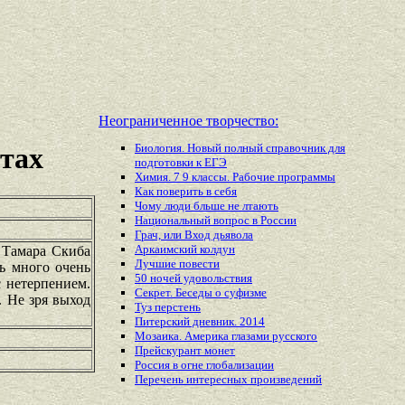
Неограниченное творчество:
Биология. Новый полный справочник для
етах
подготовки к ЕГЭ
Химия. 7 9 классы. Рабочие программы
Как поверить в себя
Чому люди бльше не лтають
Национальный вопрос в России
Грач, или Вход дьявола
Аркаимский колдун
 Тамара Скиба
Лучшие повести
ть много очень
50 ночей удовольствия
 нетерпением.
Секрет. Беседы о суфизме
 Не зря выход
Туз перстень
Питерский дневник. 2014
Мозаика. Америка глазами русского
Прейскурант монет
Россия в огне глобализации
Перечень
интересных
произведений