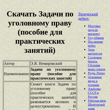
Скачать Задачи по
Творческий
дебют:
уголовному праву
Мертвые
(пособие для
наук не
внемлют
Год обмана
практических
Посланник
небес
занятий)
Зона
интересов
Сосновые
берега.
Автор
Э.Я. Немировский
Сборник
Задачи по уголовному
моих стихов
Роды. Partus
Наименование
праву (пособие для
Основные
практических занятий)
виды и
Сюжет книги Задачи по
техники
уголовному праву
Альбомы
(пособие для
СССР и
Россия
практических занятий)
Рабочая виза
развивается активно и
Шенгенской
целеустремленно. И
зоны