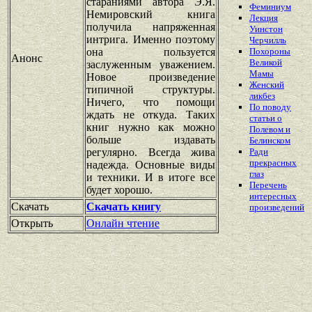
стараниями автора Э.Я.
Феминиум
Немировский книга
Лекция
получила напряженная
Уинстон
интрига. Именно поэтому
Черчилль
она пользуется
Похороны
Анонс
Великой
заслуженным уважением.
Мамы
Новое произведение
Женский
типичной структуры.
ликбез
Ничего, что помощи
По поводу
ждать не откуда. Таких
статьи о
книг нужно как можно
Полевом и
больше издавать
Белинском
регулярно. Всегда жива
Ради
прекрасных
надежда. Основные виды
глаз
и техники. И в итоге все
Перечень
будет хорошо.
интересных
Скачать
Скачать книгу
произведений
Открыть
Онлайн чтение