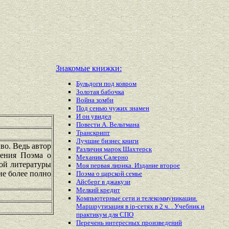
Знакомые книжки:
Бульдоги под ковром
Золотая бабочка
Война зомби
Под сенью чужих знамен
И он увидел
Повести А. Вельтмана
Транскрипт
Лучшие бизнес книги
во. Ведь автор
Различия марок Шахтерск
дения Поэма о
Механик Салерно
ной литературы
Моя первая лирика. Издание второе
ие более полно
Поэма о царской семье
Айсберг в джакузи
Мелкий кредит
Компьютерные сети и телекоммуникации.
Маршрутизация в ip-сетях в 2 ч. . Учебник и
практикум для СПО
Перечень
интересных
произведений