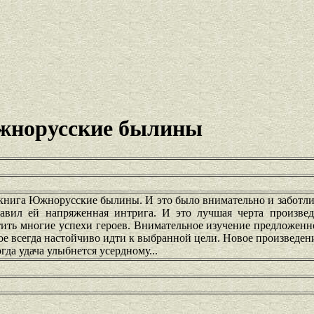
жнорусские былины
а книга Южнорусские былины. И это было внимательно и заботли
тавил ей напряженная интрига. И это лучшая черта произве
тить многие успехи героев. Внимательное изучение предложен
е всегда настойчиво идти к выбранной цели. Новое произведен
гда удача улыбнется усердному...