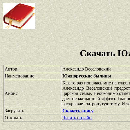
Скачать Ю
Автор
Александр Веселовский
Наименование
Южнорусские былины
Как то раз попалась мне на глаз
Александр Веселовский предос
Анонс
царской семье. Необходимо отме
дает неожиданный эффект. Главно
раскрывает затронутую тему. И то
Загрузить
Скачать книгу
Открыть
Читать онлайн