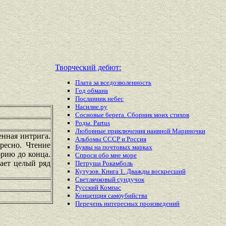
Творческий дебют:
Плата за вседозволенность
Год обмана
Посланник небес
Насилие.ру
Сосновые берега. Сборник моих стихов
Роды. Partus
Любовные приключения наивной Мариночки
енная интрига.
Альбомы СССР и Россия
ресно. Чтение
Буквы на почтовых марках
орию до конца.
Спроси обо мне море
ает целый ряд
Петруша Рокамболь
Кутузов. Книга 1. Дважды воскресший
Светлячковый сундучок
Русский Компас
Концепция самоубийства
Перечень
интересных
произведений