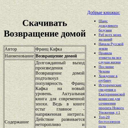
Добрые книжки:
Скачивать
Шанс
дождливого
безумия
Возвращение домой
Раб всех моих
желаний
Начала Русской
земли
Автор
Франц Кафка
Правила
Наименование
Возвращение домой
этикета на все
случаи жизни
Долгожданный выход
Послание
произведения
Чехова
Возвращение домой
Хождение в
подтолкнул
глубину
популярность Франц
Исторические
Кафка на новый
сведения о
уровень. Актуальная
Екатерининской
книга для современной
комиссии для
сочинения
эпохи. Ведь в книге
проекта Нового
естьт главное -
Уложения, т.1
напряженная интрига.
Топ-20
Действие развивается
Содержание
бестселлеров
неторопливо и
года