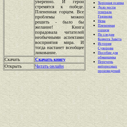
уверенно. И герои
Хорошая осанка
стремятся к победе.
Дело чести
Плененная горцем. Все
генерала
Грязнова
проблемы можно
Нева
решить - было бы
Плененная
желание! Книга
горцем
порадовала читателей
По следам
необычными аспектами
Ковчега Завета
восприятия мира. И
История
тогда настанет всеобщее
Суворова
ликование.
Пособие для
обманщика
Скачать
Скачать книгу
Перечень
Открыть
Читать онлайн
интересных
произведений