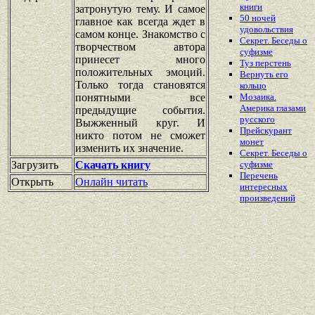
книги
затронутую тему. И самое
50 ночей
главное как всегда ждет в
удовольствия
самом конце. Знакомство с
Секрет. Беседы о
творчеством автора
суфизме
принесет много
Туз перстень
положительных эмоций.
Вернуть его
Только тогда становятся
кольцо
понятными все
Мозаика.
Америка глазами
предыдущие события.
русского
Выжженный круг. И
Прейскурант
никто потом не сможет
монет
изменить их значение.
Секрет. Беседы о
Загрузить
Скачать книгу
суфизме
Перечень
Открыть
Онлайн читать
интересных
произведений