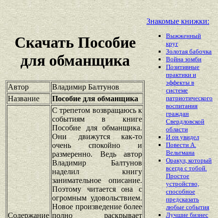
Знакомые книжки:
Выжженный
Скачать Пособие
круг
Золотая бабочка
для обманщика
Война зомби
Позитивные
практики и
эффекты в
Автор
Владимир Балтунов
системе
Название
Пособие для обманщика
патриотического
воспитания
С трепетом возвращаюсь к
граждан
событиям в книге
Свердловской
Пособие для обманщика.
области
Они движутся как-то
И он увидел
очень спокойно и
Повести А.
Вельтмана
размеренно. Ведь автор
Оракул, который
Владимир Балтунов
всегда с тобой.
наделил книгу
Простое
занимательное описание.
устройство,
Поэтому читается она с
способное
огромным удовольствием.
предсказать
Новое произведение более
любые события
Содержание
полно раскрывает
Лучшие бизнес