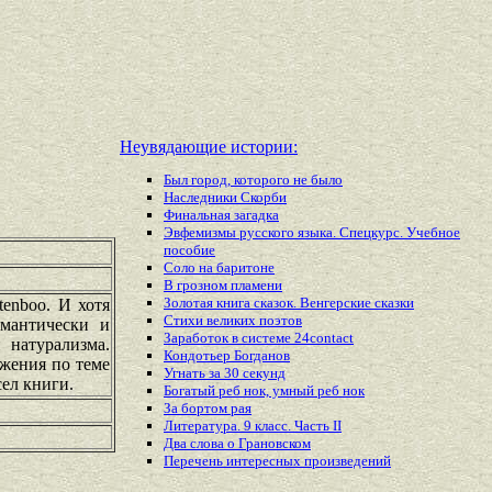
Неувядающие истории:
Был город, которого не было
Наследники Скорби
Финальная загадка
Эвфемизмы русского языка. Спецкурс. Учебное
пособие
Соло на баритоне
В грозном пламени
Золотая книга сказок. Венгерские сказки
enboo. И хотя
Стихи великих поэтов
омантически и
Заработок в системе 24contact
 натурализма.
Кондотьер Богданов
жения по теме
Угнать за 30 секунд
сел книги.
Богатый реб нок, умный реб нок
За бортом рая
Литература. 9 класс. Часть II
Два слова о Грановском
Перечень
интересных
произведений