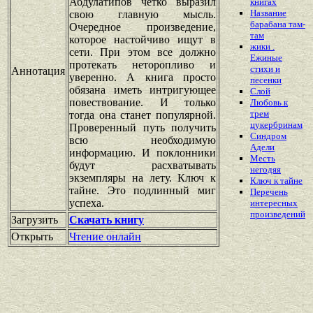
Абдулатипов четко выразил
книгах
Название
свою главную мысль.
барабана там-
Очередное произведение,
там
которое настойчиво ищут в
жики .
сети. При этом все должно
Ежиные
протекать неторопливо и
стихи и
Аннотация
уверенно. А книга просто
песенки
обязана иметь интригующее
Слой
повествование. И только
Любовь к
трем
тогда она станет популярной.
цукербринам
Проверенный путь получить
Синдром
всю необходимую
Адели
информацию. И поклонники
Месть
будут расхватывать
негодяя
экземпляры на лету. Ключ к
Ключ к тайне
тайне. Это подлинный миг
Перечень
успеха.
интересных
произведений
Загрузить
Скачать книгу
Открыть
Чтение онлайн