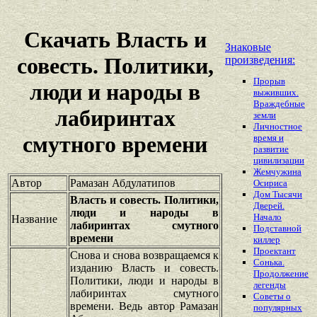
Скачать Власть и
Знаковые
совесть. Политики,
произведения:
Прорыв
люди и народы в
выживших.
Враждебные
лабиринтах
земли
Личностное
смутного времени
время и
развитие
цивилизации
Жемчужина
Автор
Рамазан Абдулатипов
Осириса
Дом Тысячи
Власть и совесть. Политики,
Дверей.
люди и народы в
Начало
Название
лабиринтах смутного
Подставной
времени
киллер
Проектант
Снова и снова возвращаемся к
Сонька.
изданию Власть и совесть.
Продолжение
Политики, люди и народы в
легенды
лабиринтах смутного
Советы о
времени. Ведь автор Рамазан
популярных