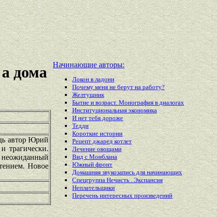
Начинающие авторы:
 а дома
Локон в ладони
Почему меня не берут на работу?
Желтушник
Бытие и возраст. Монография в диалогах
Институциональная экономика
И нет тебя дороже
Тедди
Короткие истории
едь автор Юрий
Рецепт джаред котлет
 и трагически.
Лечение овощами
т неожиданный
Вид с Монблана
Южный фронт
чтением. Новое
Домашняя звукозапись для начинающих
Спецгруппа Нечисть . Экспансия
Неплательщики
Перечень
интересных
произведений