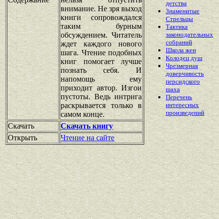
детства
внимание. Не зря выход
Знаменитые
книги сопровождался
Стрельцы
таким бурным
Тактика
обсуждением. Читатель
законодательных
собраний
ждет каждого нового
Школа жен
шага. Чтение подобных
Колодец душ
книг помогает лучше
Чрезмерная
познать себя. И
доверчивость
напомощь ему
персидского
приходит автор. Изгои
шаха
пустоты. Ведь интрига
Перечень
раскрывается только в
интересных
произведений
самом конце.
Скачать
Скачать книгу
Открыть
Чтение на сайте