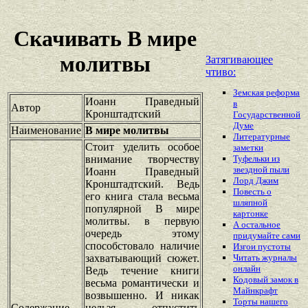
Скачивать В мире
молитвы
Затягивающее
чтиво:
Земская реформа
Иоанн Праведный
в
Автор
Кронштадтский
Государственной
Думе
Наименование
В мире молитвы
Литературные
Стоит уделить особое
заметки
внимание творчеству
Туфельки из
звездной пыли
Иоанн Праведный
Лорд Джим
Кронштадтский. Ведь
Повесть о
его книга стала весьма
шляпной
популярной В мире
картонке
молитвы. в первую
А остальное
очередь этому
придумайте сами
способстовало наличие
Изгои пустоты
захватывающий сюжет.
Читать журналы
онлайн
Ведь течение книги
Кодовый замок в
весьма романтически и
Майнкрафт
возвышенно. И никак
Торты нашего
Содержание
нельзя отпустить