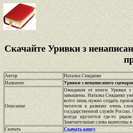
Скачайте Уривки з ненаписан
п
Автор
Наталка Сняданко
Название
Уривки з ненаписаного сценарю
Ожидания от книги Уривки з 
завышены. Наталка Сняданко уже
всего лишь нужно создать произв
Описание
читателя к развязке очень сл
государственной службе России. 
всегда крутиттся где-то рядо
Замечательные слова вынесены в 
Скачать
Скачать книгу