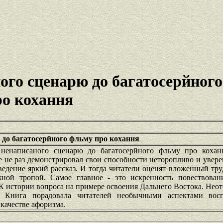
ого сценарю до багатосерйног
ро кохання
 до багатосерйного фльму про кохання
ненаписаного сценарю до багатосерйного фльму про кохан
 не раз демонстрировал свои способности неторопливо и увере
едение яркий рассказ. И тогда читатели оценят вложенный тру
ожной тропой. Самое главное - это искренность повествова
К истории вопроса на примере освоения Дальнего Востока. Нео
м. Книга порадовала читателей необычными аспектами вос
качестве афоризма.