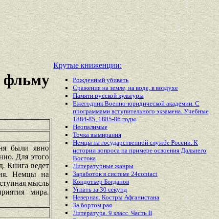
Крутые книженции:
о фльму
Рожденный убивать
Сражения на земле, на воде, в воздухе
Памяти русской культуры
Ежегодник Военно-юридической академии. С
программами вступительного экзамена. Учебные
1884-85, 1885-86 годы
Неопалимые
Точка вымирания
Немцы на государственной службе России. К
ня были явно
истории вопроса на примере освоения Дальнего
нно. Для этого
Востока
д. Книга ведет
Литературные жанры
ния. Немцы на
Заработок в системе 24contact
Кондотьер Богданов
тступная мысль
Угнать за 30 секунд
приятия мира.
Неверная. Костры Афганистана
За бортом рая
Литература. 9 класс. Часть II