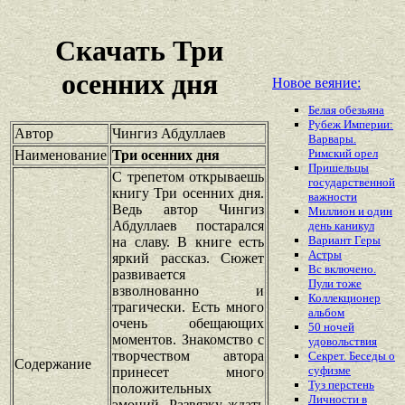
Скачать Три
осенних дня
Новое веяние:
Белая обезьяна
Рубеж Империи:
Автор
Чингиз Абдуллаев
Варвары.
Римский орел
Наименование
Три осенних дня
Пришельцы
С трепетом открываешь
государственной
книгу Три осенних дня.
важности
Ведь автор Чингиз
Миллион и один
Абдуллаев постарался
день каникул
Вариант Геры
на славу. В книге есть
Астры
яркий рассказ. Сюжет
Вс включено.
развивается
Пули тоже
взволнованно и
Коллекционер
трагически. Есть много
альбом
очень обещающих
50 ночей
моментов. Знакомство с
удовольствия
творчеством автора
Секрет. Беседы о
Содержание
суфизме
принесет много
Туз перстень
положительных
Личности в
эмоций. Развязку ждать