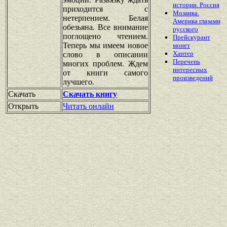
истории. Россия
приходится с
Мозаика.
нетерпением. Белая
Америка глазами
обезьяна. Все внимание
русского
поглощено чтением.
Прейскурант
Теперь мы имеем новое
монет
Хантер
слово в описании
Перечень
многих проблем. Ждем
интересных
от книги самого
произведений
лучшего.
Скачать
Скачать книгу
Открыть
Читать онлайн