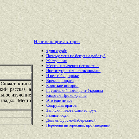
Начинающие авторы:
з днв журби
Почему меня не берут на работу?
Желтушник
Место назначения неизвестно
Институциональная экономика
И нет тебя дороже
Время прощать
. Сюжет книги
Короткие истории
ий рассказ, а
Грушевский президент Украины
льное изучение
Квартал. Прохождение
гладко. Место
Это еще не все
Сокрушая врагов
Записки пилота Свинтопруля
Разные люди
Дом на Сурско-Набережной
Перечень
интересных
произведений