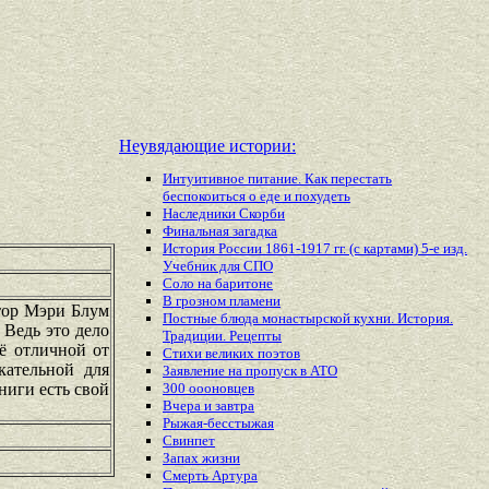
Неувядающие истории:
Интуитивное питание. Как перестать
беспокоиться о еде и похудеть
Наследники Скорби
Финальная загадка
История России 1861-1917 гг. (с картами) 5-е изд.
Учебник для СПО
Соло на баритоне
В грозном пламени
втор Мэри Блум
Постные блюда монастырской кухни. История.
 Ведь это дело
Традиции. Рецепты
её отличной от
Стихи великих поэтов
кательной для
Заявление на пропуск в АТО
ниги есть свой
300 оооновцев
Вчера и завтра
Рыжая-бесстыжая
Свинпет
Запах жизни
Смерть Артура