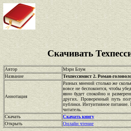
Скачивать Техпесс
Автор
Мэри Блум
Название
Техпессимист 2. Роман-головол
Разных мнений столько же сколь
вовсе не беспокоится, чтобы убе
явно будет спокойно и размерен
Аннотация
других. Проверенный путь пол
публики. Интуитивное питание. Ка
читатель.
Скачать
Скачать книгу
Открыть
Онлайн чтение