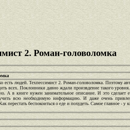
имист 2. Роман-головоломка
омка
ко есть людей. Техпессимист 2. Роман-головоломка. Поэтому а
дить всех. Поклонники давно ждали произвдение такого уровня.
но. А в книге нужен занимательное описание. И это сделает 
учить всю необходимую информацию. И даже очень привле
к перестать беспокоиться о еде и похудеть. Самое главное - у к