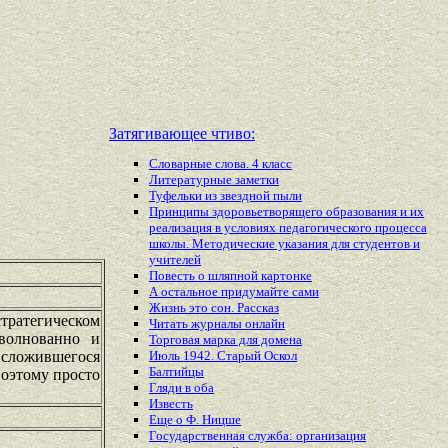
Затягивающее чтиво:
Словарные слова. 4 класс
Литературные заметки
Туфельки из звездной пыли
Принципы здоровьетворящего образования и их
реализация в условиях педагогического процесса
школы. Методические указания для студентов и
учителей
Повесть о шляпной картонке
А остальное придумайте сами
Жизнь это сон. Рассказ
тратегическом
Читать журналы онлайн
зволнованно и
Торговая марка для домена
 сложившегося
Июль 1942. Старый Оскол
Балтийцы
Поэтому просто
Гляди в оба
Известь
Еще о Ф. Ницше
Государственная служба: организация