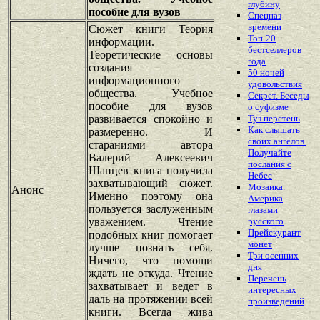
глубину
пособие для вузов
Спецназ
времени
Сюжет книги Теория
Топ-20
информации.
бестселлеров
Теоретические основы
года
создания
50 ночей
информационного
удовольствия
общества. Учебное
Секрет. Беседы
пособие для вузов
о суфизме
развивается спокойно и
Туз перстень
Как слышать
размеренно. И
своих ангелов.
стараниями автора
Получайте
Валерий Алексеевич
послания с
Шапцев книга получила
Небес
захватывающий сюжет.
Мозаика.
Анонс
Именно поэтому она
Америка
пользуется заслуженным
глазами
уважением. Чтение
русского
Прейскурант
подобных книг помогает
монет
лучше познать себя.
Три осенних
Ничего, что помощи
дня
ждать не откуда. Чтение
Перечень
захватывает и ведет в
интересных
даль на протяжении всей
произведений
книги. Всегда жива