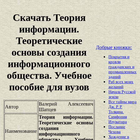
Скачать Теория
информации.
Теоретические
Добрые книжки:
основы создания
Покрытия и
информационного
кровли
гражданских и
промышленных
общества. Учебное
зданий
Раб всех моих
пособие для вузов
желаний
Начала Русской
земли
Bce тайны мира
Валерий Алексеевич
Автор
Дж. P. Р.
Шапцев
Толкина.
Теория информации.
Симфония
Илуватара
Теоретические основы
Послание
создания
Наименование
Чехова
информационного
Хождение в
общества. Учебное