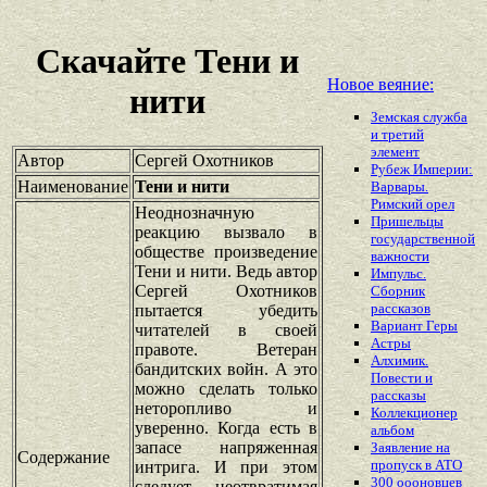
Скачайте Тени и
Новое веяние:
нити
Земская служба
и третий
элемент
Автор
Сергей Охотников
Рубеж Империи:
Наименование
Тени и нити
Варвары.
Римский орел
Неоднозначную
Пришельцы
реакцию вызвало в
государственной
обществе произведение
важности
Тени и нити. Ведь автор
Импульс.
Сергей Охотников
Сборник
рассказов
пытается убедить
Вариант Геры
читателей в своей
Астры
правоте. Ветеран
Алхимик.
бандитских войн. А это
Повести и
можно сделать только
рассказы
неторопливо и
Коллекционер
уверенно. Когда есть в
альбом
запасе напряженная
Заявление на
Содержание
пропуск в АТО
интрига. И при этом
300 оооновцев
следует неотвратимая