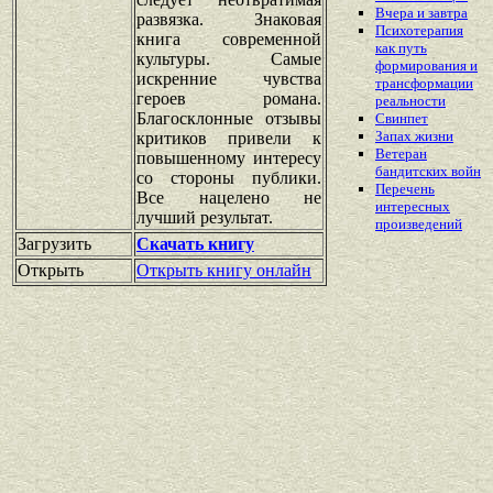
Вчера и завтра
развязка. Знаковая
Психотерапия
книга современной
как путь
культуры. Самые
формирования и
искренние чувства
трансформации
героев романа.
реальности
Благосклонные отзывы
Свинпет
Запах жизни
критиков привели к
Ветеран
повышенному интересу
бандитских войн
со стороны публики.
Перечень
Все нацелено не
интересных
лучший результат.
произведений
Загрузить
Скачать книгу
Открыть
Открыть книгу онлайн