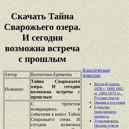
Скачать Тайна
Сварожьего озера.
И сегодня
возможна встреча
с прошлым
Классические
Автор
Валентина Еремеева
новеллы:
Тайна Сварожьего
Вести-Куранты.
озера. И сегодня
1656 г., 1660 1662
Название
возможна встреча с
гг., 1664 1670 гг.: .
прошлым
Русские тексты
Цацики и его семья
С трепетом
Единство
возвращаюсь к
гражданского
событиям в книге Тайна
процесса
Сварожьего озера. И
Здоровая кожа.
сегодня возможна
Органы чувств