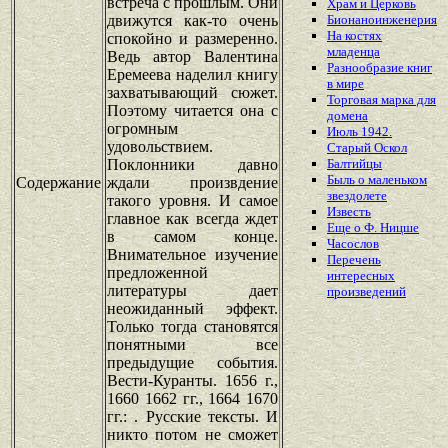
встреча с прошлым. Они
Храм и Церковь
движутся как-то очень
Бионаноинженерия
На костях
спокойно и размеренно.
младенца
Ведь автор Валентина
Разнообразие книг
Еремеева наделил книгу
в мире
захватывающий сюжет.
Торговая марка для
Поэтому читается она с
домена
огромным
Июль 1942.
удовольствием.
Старый Оскол
Поклонники давно
Балтийцы
Быль о маленьком
Содержание
ждали произвдение
звездолете
такого уровня. И самое
Известь
главное как всегда ждет
Еще о Ф. Ницше
в самом конце.
Часослов
Внимательное изучение
Перечень
предложенной
интересных
литературы дает
произведений
неожиданный эффект.
Только тогда становятся
понятными все
предыдущие события.
Вести-Куранты. 1656 г.,
1660 1662 гг., 1664 1670
гг.: . Русские тексты. И
никто потом не сможет