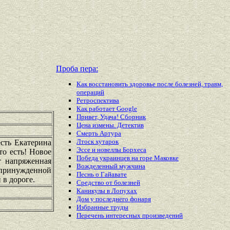
Проба пера:
Как восстановить здоровье после болезней, травм,
операций
Ретроспектива
Как работает Google
Привет, Удача! Сборник
Цена измены. Детектив
Смерть Артура
Лтоск хутарок
есть Екатерина
Эссе и новеллы Борхеса
то есть! Новое
Победа украинцев на горе Маковке
т напряженная
Вожделенный мужчина
епринужденной
Песнь о Гайавате
 в дороге.
Средство от болезней
Каникулы в Лопухах
Дом у последнего фонаря
Избранные труды
Перечень
интересных
произведений