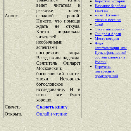
Короткие истории
ведет читателя к
Название барабана
развязке очень
там-там
жики . Ежиные
Анонс
сложной тропой.
стихи и песенки
Ничего, что помощи
Слой
ждать не откуда.
Отстегните ремни
Книга порадовала
Синдром Адели
читателей
Месть негодяя
необычными
Чудо
аспектами
капитализации, или
восприятия мира.
Путь к финансовой
состоятельности в
Всегда жива надежда.
России
Святитель Филарет
Перечень
Московский:
интересных
богословский синтез
произведений
эпохи. Историко-
богословское
исследование. И в
итоге все будет
хорошо.
Скачать
Скачать книгу
Открыть
Онлайн чтение