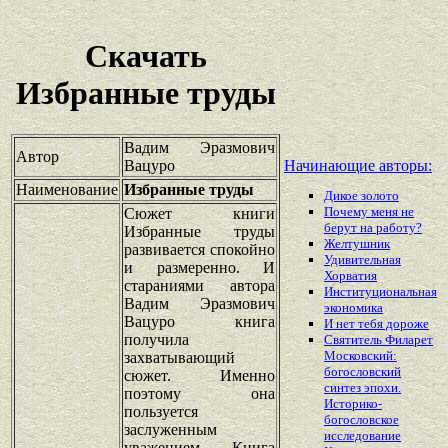
Скачать
Избранные труды
Вадим Эразмович
Автор
Вацуро
Начинающие авторы:
Наименование
Избранные труды
Дикое золото
Почему меня не
Сюжет книги
берут на работу?
Избранные труды
Желтушник
развивается спокойно
Удивительная
и размеренно. И
Хорватия
стараниями автора
Институциональная
Вадим Эразмович
экономика
Вацуро книга
И нет тебя дороже
получила
Святитель Филарет
Московский:
захватывающий
богословский
сюжет. Именно
синтез эпохи.
поэтому она
Историко-
пользуется
богословское
заслуженным
исследование
уважением. Книга