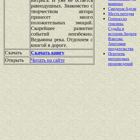
интрига. И уже не остается
вампира
равнодушных. Знакомство с
Синдром Адели
творчеством автора
Месть негодяя
принесет много
Генерал из
положительных эмоций.
трясины.
Скорейшее развитие
Судьба и
событий неизбежно.
история Андрея
Власова.
Ведьмина река. Отдохнем с
Анатомия
книгой в дороге.
предательства
Скачать
Скачать книгу
Перечень
интересных
Открыть
Читать на сайте
произведений