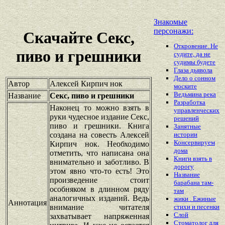
Знакомые
персонажи:
Скачайте Секс,
Откровение. Не
пиво и грешники
судите, да не
судимы будете
Глаза дьявола
Дело о сонном
Автор
Алексей Кирпич нок
моските
Ведьмина река
Название
Секс, пиво и грешники
Разработка
Наконец то можно взять в
управленческих
руки чудесное издание Секс,
решений
пиво и грешники. Книга
Занятные
создана на совесть Алексей
истории
Консервируем
Кирпич нок. Необходимо
дома
отметить, что написана она
Книги взять в
внимательно и заботливо. В
дорогу
этом явно что-то есть! Это
Название
произведение стоит
барабана там-
особняком в длинном ряду
там
аналогичных изданий. Ведь
жики . Ежиные
Аннотация
внимание читателя
стихи и песенки
Слой
захватывает напряженная
Стоматолог для