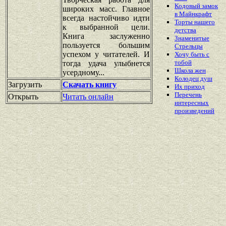
Кодовый замок
широких масс. Главное
в Майнкрафт
всегда настойчиво идти
Торты нашего
к выбранной цели.
детства
Книга заслуженно
Знаменитые
пользуется большим
Стрельцы
успехом у читателей. И
Хочу быть с
тобой
тогда удача улыбнется
Школа жен
усердному...
Колодец душ
Загрузить
Скачать книгу
Их приход
Перечень
Открыть
Читать онлайн
интересных
произведений