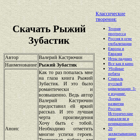
Классические
творения:
Скачать Рыжий
Теория
прогресса
Зубастик
Россия в огне
глобализации
Европа и
Евразия
Автор
Валерий Кастрючин
Игры падших
Все как в кино
Наименование
Рыжий Зубастик
Убойные
Как то раз попалась мне
ребята
на глаза книга Рыжий
Спираль
Зубастик. И это было
русской
цивилизации. 3-
романтически и
е издание.
возвышенно. Ведь автор
Логика
Валерий Кастрючин
развития
предоставил ей яркий
России.
рассказ. И это лучшая
Исторические
черта произведения
параллели и
Хочу быть с тобой.
реинкарнации
Анонс
Необходимо отметить
20
захватывающих
многие успехи героев.
книг
Творческая работа для