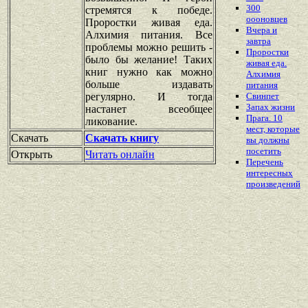
300
стремятся к победе.
оооновцев
Проростки живая еда.
Вчера и
Алхимия питания. Все
завтра
проблемы можно решить -
Проростки
было бы желание! Таких
живая еда.
книг нужно как можно
Алхимия
больше издавать
питания
регулярно. И тогда
Свинпет
Запах жизни
настанет всеобщее
Прага. 10
ликование.
мест, которые
Скачать
Скачать книгу
вы должны
посетить
Открыть
Читать онлайн
Перечень
интересных
произведений