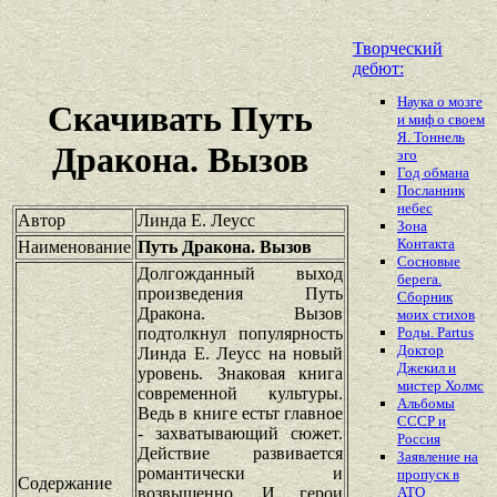
Творческий
дебют:
Наука о мозге
Скачивать Путь
и миф о своем
Я. Тоннель
Дракона. Вызов
эго
Год обмана
Посланник
небес
Автор
Линда Е. Леусс
Зона
Контакта
Наименование
Путь Дракона. Вызов
Сосновые
Долгожданный выход
берега.
произведения Путь
Сборник
Дракона. Вызов
моих стихов
подтолкнул популярность
Роды. Partus
Доктор
Линда Е. Леусс на новый
Джекил и
уровень. Знаковая книга
мистер Холмс
современной культуры.
Альбомы
Ведь в книге естьт главное
СССР и
- захватывающий сюжет.
Россия
Действие развивается
Заявление на
романтически и
пропуск в
Содержание
возвышенно. И герои
АТО