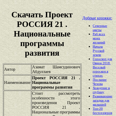
Скачать Проект
Добрые книжки:
РОССИЯ 21 .
Северные
цветы
Национальные
Раб всех
моих
программы
желаний
Начала
развития
Русской
земли
Гороскоп для
Овнов 2018.
Азамат Шамсудинович
Веселый
Автор
Абдуллаев
гороскоп в
стихах
Проект РОССИЯ 21 .
Послание
Наименование
Национальные
Чехова
программы развития
Хождение в
глубину
Стоит рассмотреть
Развивающие
особенности этого
загадки для
произведения Проект
малышей
РОССИЯ 21 .
Топ-20
Национальные программы
бестселлеров