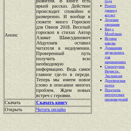
развития. В книге есть
года
яркий рассказ. Действие
Рецепт
джаред
происходит спокойно и
котлет
размеренно. И вообще в
Лечение
сюжете много Гороскоп
овощами
для Овнов 2018. Веселый
Вид с
гороскоп в стихах Автор
Монблана
Анонс
Азамат Шамсудинович
Истина
Абдуллаев оставил
школы
читателя в недоумении.
Домашняя
звукозапись
Проверенный путь
для
получить всю
начинающих
необходимую
Спецгруппа
информацию. Ведь самое
Нечисть .
главное где-то в переди.
Экспансия
Теперь мы имеем новое
Деревенская
слово в описании многих
почта
проблем. Ждем новых
Перечень
интересных
встреч с героями.
произведений
Скачать
Скачать книгу
Открыть
Читать онлайн