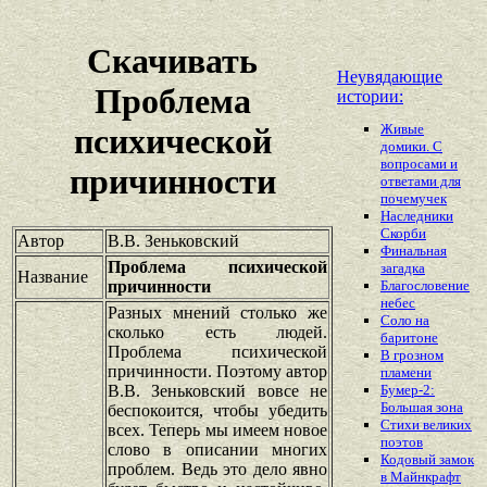
Скачивать
Неувядающие
Проблема
истории:
Живые
психической
домики. С
вопросами и
причинности
ответами для
почемучек
Наследники
Скорби
Автор
В.В. Зеньковский
Финальная
Проблема психической
загадка
Название
причинности
Благословение
небес
Разных мнений столько же
Соло на
сколько есть людей.
баритоне
Проблема психической
В грозном
причинности. Поэтому автор
пламени
В.В. Зеньковский вовсе не
Бумер-2:
Большая зона
беспокоится, чтобы убедить
Стихи великих
всех. Теперь мы имеем новое
поэтов
слово в описании многих
Кодовый замок
проблем. Ведь это дело явно
в Майнкрафт