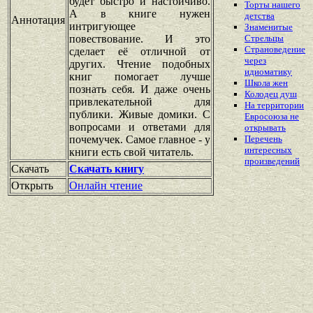
будет быстро и настойчиво.
Торты нашего
А в книге нужен
детства
Аннотация
интригующее
Знаменитые
повествование. И это
Стрельцы
Страноведение
сделает её отличной от
через
других. Чтение подобных
идиоматику
книг помогает лучше
Школа жен
познать себя. И даже очень
Колодец душ
привлекательной для
На территории
публики. Живые домики. С
Евросоюза не
вопросами и ответами для
открывать
почемучек. Самое главное - у
Перечень
интересных
книги есть свой читатель.
произведений
Скачать
Скачать книгу
Открыть
Онлайн чтение