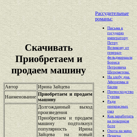
Рассудительные
романы:
Письма к
государю
императору
Петру
Скачивать
Великому от
генерал-
Приобретаем и
фельдмаршала
Бориса
продаем машину
Петровича
Шереметева.
На злобу дна.
Афоризмы и
Автор
Ирина Зайцева
басни
Превосходство
Приобретаем и продаем
Наименование
Гурова
машину
Ради
прекрасных
Долгожданный выход
глаз
произведения
Как заработать
Приобретаем и продаем
на покерном
машину подтолкнул
боте
популярность Ирина
Охота на мачо
Зайцева на новый
Пещера