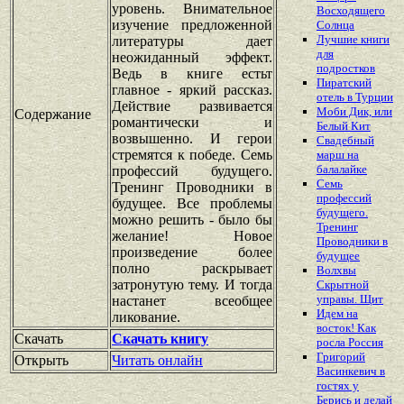
уровень. Внимательное
Восходящего
изучение предложенной
Солнца
Лучшие книги
литературы дает
для
неожиданный эффект.
подростков
Ведь в книге естьт
Пиратский
главное - яркий рассказ.
отель в Турции
Действие развивается
Моби Дик, или
Содержание
романтически и
Белый Кит
возвышенно. И герои
Свадебный
стремятся к победе. Семь
марш на
балалайке
профессий будущего.
Семь
Тренинг Проводники в
профессий
будущее. Все проблемы
будущего.
можно решить - было бы
Тренинг
желание! Новое
Проводники в
произведение более
будущее
полно раскрывает
Волхвы
затронутую тему. И тогда
Скрытной
управы. Щит
настанет всеобщее
Идем на
ликование.
восток! Как
Скачать
Скачать книгу
росла Россия
Григорий
Открыть
Читать онлайн
Васинкевич в
гостях у
Берись и делай