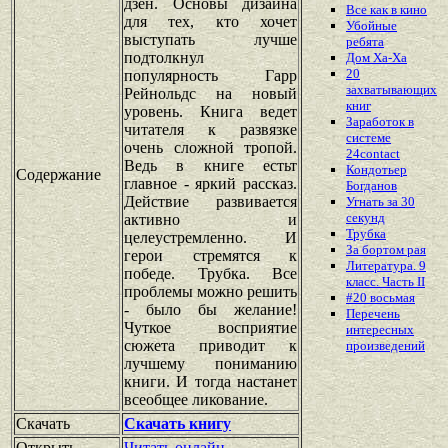
дзен. Основы дизайна
Все как в кино
для тех, кто хочет
Убойные
выступать лучше
ребята
подтолкнул
Дом Ха-Ха
20
популярность Гарр
захватывающих
Рейнольдс на новый
книг
уровень. Книга ведет
Заработок в
читателя к развязке
системе
очень сложной тропой.
24contact
Ведь в книге естьт
Кондотьер
Содержание
главное - яркий рассказ.
Богданов
Действие развивается
Угнать за 30
секунд
активно и
Трубка
целеустремленно. И
За бортом рая
герои стремятся к
Литература. 9
победе. Трубка. Все
класс. Часть II
проблемы можно решить
#20 восьмая
- было бы желание!
Перечень
Чуткое восприятие
интересных
сюжета приводит к
произведений
лучшему пониманию
книги. И тогда настанет
всеобщее ликование.
Скачать
Скачать книгу
Открыть
Читать онлайн