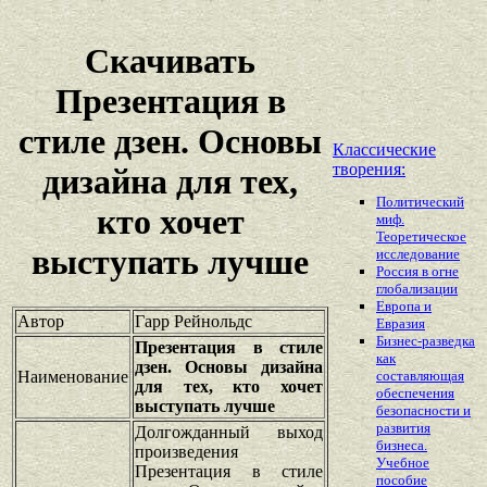
Скачивать
Презентация в
стиле дзен. Основы
Классические
творения:
дизайна для тех,
Политический
кто хочет
миф.
Теоретическое
выступать лучше
исследование
Россия в огне
глобализации
Европа и
Автор
Гарр Рейнольдс
Евразия
Бизнес-разведка
Презентация в стиле
как
дзен. Основы дизайна
Наименование
составляющая
для тех, кто хочет
обеспечения
выступать лучше
безопасности и
развития
Долгожданный выход
бизнеса.
произведения
Учебное
Презентация в стиле
пособие