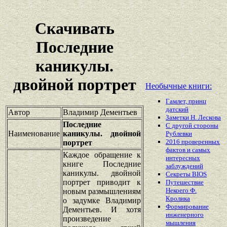
Скачивать
Последние
каникулы.
двойной портрет
Необычные книги:
Гамлет, принц
датский
Автор
Владимир Дементьев
Заметки Н. Лескова
Последние
С другой стороны
Наименование
каникулы. двойной
Рублевки
2016 проверенных
портрет
фактов и самых
Каждое обращение к
интересных
книге Последние
заблуждений
каникулы. двойной
Секреты BIOS
портрет приводит к
Путешествие
Некоего Ф.
новым размышлениям
Кролика
о задумке Владимир
Формирование
Дементьев. И хотя
инженерного
произведение
мышления