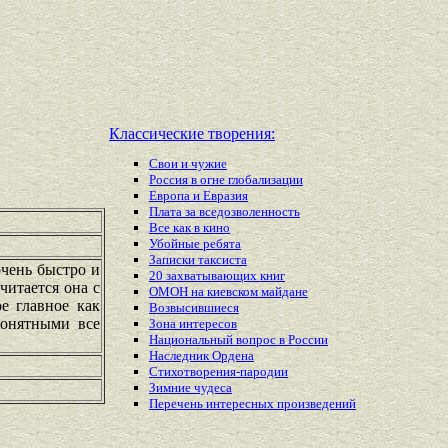
Классические творения:
Свои и чужие
Россия в огне глобализации
Европа и Евразия
Плата за вседозволенность
Все как в кино
Убойные ребята
Записки таксиста
очень быстро и
20 захватывающих книг
читается она с
ОМОН на киевском майдане
е главное как
Возвысившиеся
понятными все
Зона интересов
Национальный вопрос в России
Наследник Ордена
Стихотворения-пародии
Зимние чудеса
Перечень
интересных
произведений