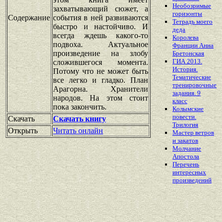
Необозримые
захватывающий сюжет, а
горизонты
Содержание
события в ней развиваются
Тетрадь моего
быстро и настойчиво. И
деда
всегда ждешь какого-то
Королева
подвоха. Актуальное
Франции Анна
произведение на злобу
Бретонская
ГИА 2013.
сложившегося момента.
История.
Потому что не может быть
Тематические
все легко и гладко. План
тренировочные
Арагорна. Хранители
задания. 9
народов. На этом стоит
класс
пока закончить.
Колымские
повести.
Скачать
Скачать книгу
Трилогия
Открыть
Читать онлайн
Мастер ветров
и закатов
Молчание
Апостола
Перечень
интересных
произведений