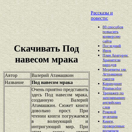
Рассказы и
повести:
80 способов
повысить
конверсию
сайта
Скачивать Под
Последний
Инок
План Арагорна.
навесом мрака
Хранители
народов
Меценаты зла.
Аттракцион
Автор
Валерий Атамашкин
смерти
Название
Под навесом мрака
Карандаши
Prismacolor
Очень приятно представить
Тренажер по
здесь Под навесом мрака,
запоминанию
созданную Валерий
английских
Атамашкин. Сюжет книги
слов
довольно прост. При
Роковой
чтении книги погружаемся
мужчина
в волнующий и
Книги,
проверенные
интригующий мир. При
временем
этом книга имеет