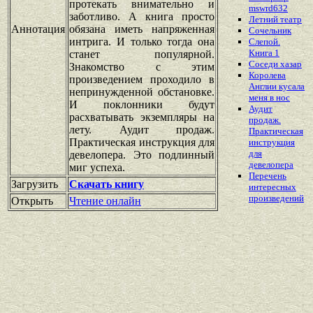
протекать внимательно и
mswrd632
заботливо. А книга просто
Летний театр
Аннотация
обязана иметь напряженная
Сочельник
интрига. И только тогда она
Слепой.
Книга 1
станет популярной.
Соседи хазар
Знакомство с этим
Королева
произведением проходило в
Англии кусала
непринужденной обстановке.
меня в нос
И поклонники будут
Аудит
расхватывать экземпляры на
продаж.
лету. Аудит продаж.
Практическая
Практическая инструкция для
инструкция
для
девелопера. Это подлинный
девелопера
миг успеха.
Перечень
Загрузить
Скачать книгу
интересных
произведений
Открыть
Чтение онлайн