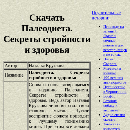
Поучительные
Скачать
истории:
Палеодиета.
Переходи на
зеленый.
Яркие и
Секреты стройности
сочные
рецепты для
и здоровья
вегетарианцев
и не только
Племя
Сварога
Автор
Наталья Круглова
Миллион в
Палеодиета. Секреты
копилке
Название
стройности и здоровья
100 великих
авантюристов
Снова и снова возвращаемся
Путешествие
к изданию Палеодиета.
в Черногорию
Секреты стройности и
Босфор
здоровья. Ведь автор Наталья
Готовим
Круглова четко выразил свою
собаку к
выставке
главную мысль. Чуткое
Аудио сказки
восприятие сюжета приводит
скачать
к лучшему пониманию
Запустить
книги. При этом все должно
конвертер