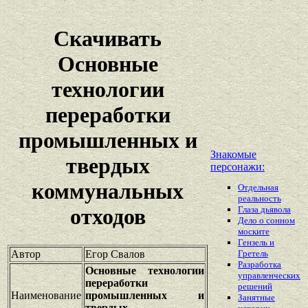
Скачивать
Основные
технологии
переработки
промышленных и
Знакомые
твердых
персонажи:
коммунальных
Отдельная
реальность
Глаза дьявола
отходов
Дело о сонном
моските
Гензель и
Автор
Егор Свалов
Гретель
Разработка
Основные технологии
управленческих
переработки
решений
Наименование
промышленных и
Занятные
твердых