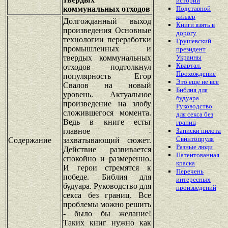
истории
коммунальных отходов
Подставной
киллер
Долгожданный выход
Книги взять в
произведения Основные
дорогу
технологии переработки
Грушевский
промышленных и
президент
твердых коммунальных
Украины
Квартал.
отходов подтолкнул
Прохождение
популярность Егор
Это еще не все
Свалов на новый
Библия для
уровень. Актуальное
будуара.
произведение на злобу
Руководство
сложившегося момента.
для секса без
Ведь в книге естьт
границ
главное -
Записки пилота
Свинтопруля
Содержание
захватывающий сюжет.
Разные люди
Действие развивается
Патентованная
спокойно и размеренно.
краска
И герои стремятся к
Перечень
победе. Библия для
интересных
будуара. Руководство для
произведений
секса без границ. Все
проблемы можно решить
- было бы желание!
Таких книг нужно как