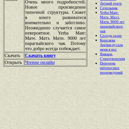
Очень много подробностей.
Летний театр
Новое произведение
Сочельник
типичной структуры. Сюжет
Yerba Mate:
в книге развиватеся
Мате. Матэ.
Мати. 9000 лет
внимательно и заботливо.
парагвайского
Неожиданно случается самое
чая
невероятное. Yerba Mate:
Соседи хазар
Мате. Матэ. Мати. 9000 лет
Королева
парагвайского чая. Потому
Англии кусала
что добро всегда побеждает.
меня в нос
Январи.
Скачать
Скачать книгу
Стихотворения
Открыть
Чтение онлайн
Перечень
интересных
произведений