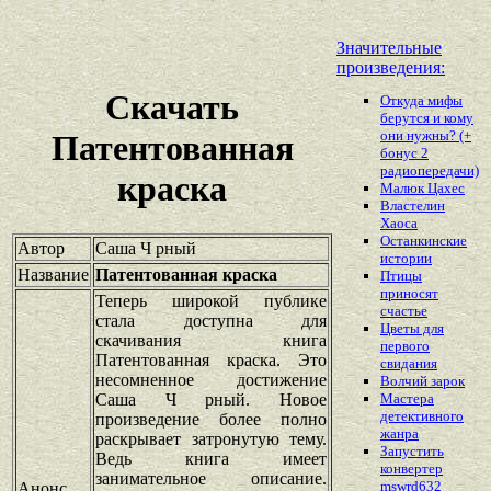
Значительные
произведения:
Скачать
Откуда мифы
берутся и кому
они нужны? (+
Патентованная
бонус 2
радиопередачи)
краска
Малюк Цахес
Властелин
Хаоса
Останкинские
Автор
Саша Ч рный
истории
Название
Патентованная краска
Птицы
приносят
Теперь широкой публике
счастье
стала доступна для
Цветы для
скачивания книга
первого
Патентованная краска. Это
свидания
несомненное достижение
Волчий зарок
Саша Ч рный. Новое
Мастера
детективного
произведение более полно
жанра
раскрывает затронутую тему.
Запустить
Ведь книга имеет
конвертер
занимательное описание.
mswrd632
Анонс