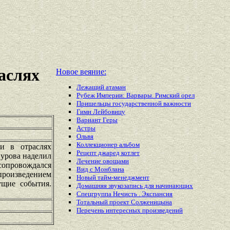
аслях
Новое веяние:
Лежащий атаман
Рубеж Империи: Варвары. Римский орел
Пришельцы государственной важности
Гимн Лейбовицу
Вариант Геры
Астры
Ольвя
Коллекционер альбом
и в отраслях
Рецепт джаред котлет
нурова наделил
Лечение овощами
сопровождался
Вид с Монблана
 произведением
Новый тайм-менеджмент
ущие события.
Домашняя звукозапись для начинающих
Спецгруппа Нечисть . Экспансия
Тотальный проект Солженицына
Перечень
интересных
произведений