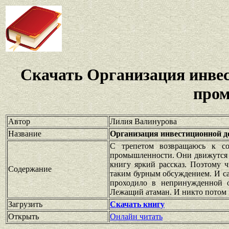
Скачать Организация инвес
про
Автор
Лилия Валинурова
Название
Организация инвестиционной д
С трепетом возвращаюсь к со
промышленности. Они движутся к
книгу яркий рассказ. Поэтому 
Содержание
таким бурным обсуждением. И сам
проходило в непринужденной о
Лежащий атаман. И никто потом 
Загрузить
Скачать книгу
Открыть
Онлайн читать