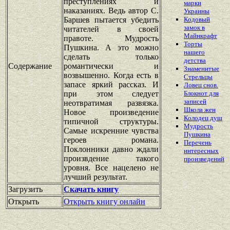
преступлениях и
марки
наказаниях. Ведь автор С.
Украины
Баршев пытается убедить
Кодовый
замок в
читателей в своей
Майнкрафт
правоте. Мудрость
Торты
Пушкина. А это можно
нашего
сделать только
детства
Содержание
романтически и
Знаменитые
возвышенно. Когда есть в
Стрельцы
запасе яркий рассказ. И
Ловец снов.
при этом следует
Блокнот для
записей
неотвратимая развязка.
Школа жен
Новое произведение
Колодец душ
типичной структуры.
Мудрость
Самые искренние чувства
Пушкина
героев романа.
Перечень
Поклонники давно ждали
интересных
произвдение такого
произведений
уровня. Все нацелено не
лучший результат.
Загрузить
Скачать книгу
Открыть
Открыть книгу онлайн