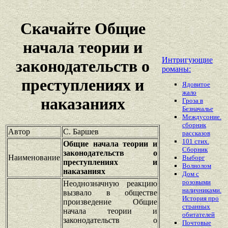
Скачайте Общие
начала теории и
Интригующие
законодательств о
романы:
преступлениях и
Ядовитое
жало
наказаниях
Гроза в
Безначалье
Междусоние.
сборник
Автор
С. Баршев
рассказов
101 стих.
Общие начала теории и
Сборник
законодательств о
Наименование
Выборг
преступлениях и
Волнолом
наказаниях
Дом с
розовыми
Неоднозначную реакцию
наличниками.
вызвало в обществе
История про
произведение Общие
странных
начала теории и
обитателей
законодательств о
Почтовые