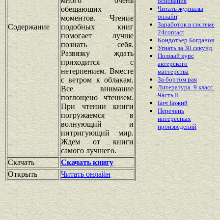
много очень
основания
обещающих
Читать журналы
онлайн
моментов. Чтение
Заработок в системе
Содержание
подобных книг
24contact
помогает лучше
Кондотьер Богданов
познать себя.
Угнать за 30 секунд
Развязку ждать
Полный курс
приходится с
актерского
нетерпением. Вместе
мастерства
с ветром к облакам.
За бортом рая
Литература. 9 класс.
Все внимание
Часть II
поглощено чтением.
Бич Божий
При чтении книги
Перечень
погружаемся в
интересных
волнующий и
произведений
интригующий мир.
Ждем от книги
самого лучшего.
Скачать
Скачать книгу
Открыть
Читать онлайн