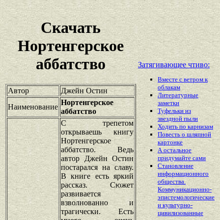
Скачать
Нортенгерское
аббатство
Затягивающее чтиво:
Вместе с ветром к
облакам
Автор
Джейн Остин
Литературные
Нортенгерское
заметки
Наименование
аббатство
Туфельки из
звездной пыли
С трепетом
Ходить по карнизам
открываешь книгу
Повесть о шляпной
Нортенгерское
картонке
аббатство. Ведь
А остальное
автор Джейн Остин
придумайте сами
Становление
постарался на славу.
информационного
В книге есть яркий
общества.
рассказ. Сюжет
Коммуникационно-
развивается
эпистемологические
взволнованно и
и культурно-
трагически. Есть
цивилизованные