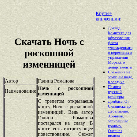
Крутые
книженции:
Доклад
Комитета для
образования
Скачать Ночь с
флота
учрежденнаго,
роскошной
о переменах в
управлении
изменницей
Морскаго
департамента
Сражения на
земле, на воде,
Автор
Галина Романова
в воздухе
Памяти
Ночь с роскошной
Наименование
русской
изменницей
культуры
С трепетом открываешь
Донбасс. От
книгу Ночь с роскошной
Славянска до
Дебальцево.
изменницей. Ведь автор
Хроники,
Галина Романова
записанные
постарался на славу. В
кровью.
книге есть интригующее
Окопная
повествование. Сюжет
правда