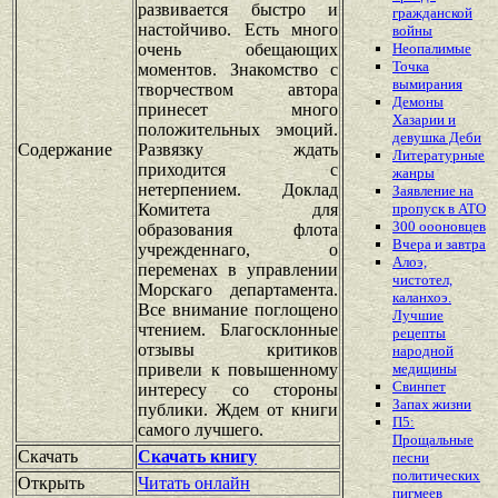
развивается быстро и
гражданской
настойчиво. Есть много
войны
очень обещающих
Неопалимые
Точка
моментов. Знакомство с
вымирания
творчеством автора
Демоны
принесет много
Хазарии и
положительных эмоций.
девушка Деби
Содержание
Развязку ждать
Литературные
приходится с
жанры
нетерпением. Доклад
Заявление на
Комитета для
пропуск в АТО
300 оооновцев
образования флота
Вчера и завтра
учрежденнаго, о
Алоэ,
переменах в управлении
чистотел,
Морскаго департамента.
каланхоэ.
Все внимание поглощено
Лучшие
чтением. Благосклонные
рецепты
отзывы критиков
народной
привели к повышенному
медицины
Свинпет
интересу со стороны
Запах жизни
публики. Ждем от книги
П5:
самого лучшего.
Прощальные
Скачать
Скачать книгу
песни
политических
Открыть
Читать онлайн
пигмеев