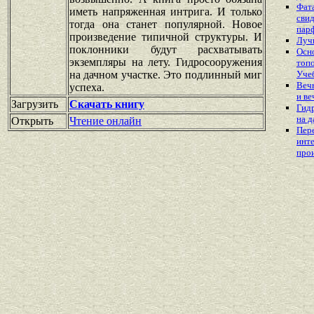
Фат
иметь напряженная интрига. И только
свид
тогда она станет популярной. Новое
пар
произведение типичной структуры. И
Луч
поклонники будут расхватывать
Осн
экземпляры на лету. Гидросооружения
топ
на дачном участке. Это подлинный миг
Уче
Веч
успеха.
и в
Загрузить
Скачать книгу
Гид
на д
Открыть
Чтение онлайн
Пер
инт
про