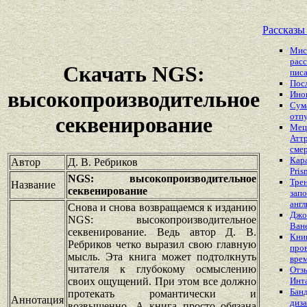
Рассказы
Мис
расс
Скачать NGS:
писа
Пос
высокопроизводительное
Ино
Сум
отп
секвенирование
Мец
Атт
сме
Кар
Автор
Д. В. Ребриков
Pris
NGS: высокопроизводительное
Тре
Название
секвенирование
зап
англ
Снова и снова возвращаемся к изданию
Джо
NGS: высокопроизводительное
Ван
секвенирование. Ведь автор Д. В.
Кни
Ребриков четко выразил свою главную
про
мысль. Эта книга может подтолкнуть
вре
читателя к глубокому осмыслению
Отз
своих ощущений. При этом все должно
Инт
Бан
протекать романтически и
Аннотация
диз
возвышенно. А книга просто обязана